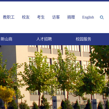
教职工
校友
考生
访客
捐赠
English
日新山商
人才招聘
校园服务
服务平台
织机构
商视频
山商章程
山商标识
网上校史馆
|
|
|