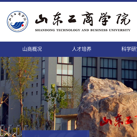
山商概况
人才培养
科学研
精神文明的校园，培养人才的学园
致天下之治者在人才
科学研究的进展及其日益扩
登高而望远，临海而心阔
缓缓西风来，渐渐东风暖
勤于道义,刚健而日新
面朝大海，静待你来
微笑最具魅力
本科
本科
山
科
国
教
后
人
个性发展的乐园，陶冶情操的花园
师者，教之以事而喻诸德
充的领域将唤起我们的希望
依山傍海的她，美景如画，恰如你的风华
携手赢天下，同创新未来
这日新月异的变化,来自我们对美好的执着
这里有你我最美的梦
细节成就完美
正茂
追求