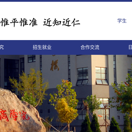
学生
究
招生就业
合作交流
生教育
生招生
商简介
研管理
内合作
工之家
勤服务
事处
教育发展基金
研究生教育
研究生招生
现任领导
学术期刊
学工在线
招聘系统
网络服务
继续教育招生
历任领导
继续教育
学科建设
国际合作
高等院校
韶华网
协同创新中心
留学生教育
留学生招生
国际商学院
校历与作息
历史沿革
山商图库
就业
组
山
|
|
|
|
|
|
|
|
|
|
|
|
|
|
|
|
|
|
|
|
|
|
|
|
|
会