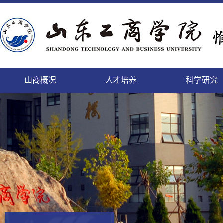
山商概况
人才培养
科学研究
精神文明的校园，培养人才的学园
致天下之治者在人才
科学研究的进展及其日益扩
登高而望远，临海而心阔
缓缓西风来，渐渐东风暖
勤于道义,刚健而日新
面朝大海，静待你来
微笑最具魅力
本科生
本科生
山商
科研
国内
教工
后勤
人事
个性发展的乐园，陶冶情操的花园
师者，教之以事而喻诸德
充的领域将唤起我们的希望
依山傍海的她，美景如画，恰如你的风华
携手赢天下，同创新未来
这日新月异的变化,来自我们对美好的执着
这里有你我最美的梦
细节成就完美
正茂
追求