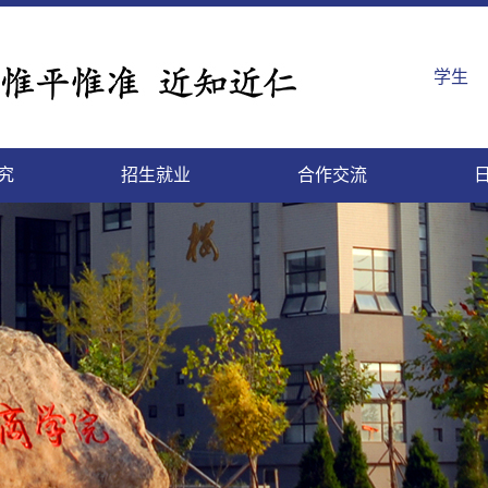
学生
究
招生就业
合作交流
生教育
生招生
商简介
研管理
内合作
工之家
勤服务
事处
教育发展基金
研究生教育
研究生招生
现任领导
学术期刊
学工在线
招聘系统
网络服务
继续教育招生
历任领导
继续教育
学科建设
国际合作
高等院校
韶华网
协同创新中心
留学生教育
留学生招生
国际商学院
校历与作息
历史沿革
山商图库
就业
组
山
|
|
|
|
|
|
|
|
|
|
|
|
|
|
|
|
|
|
|
|
|
|
|
|
|
会