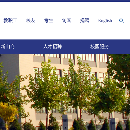
教职工
校友
考生
访客
捐赠
English
日新山商
人才招聘
校园服务
服务平台
织机构
商视频
山商章程
山商标识
网上校史馆
|
|
|