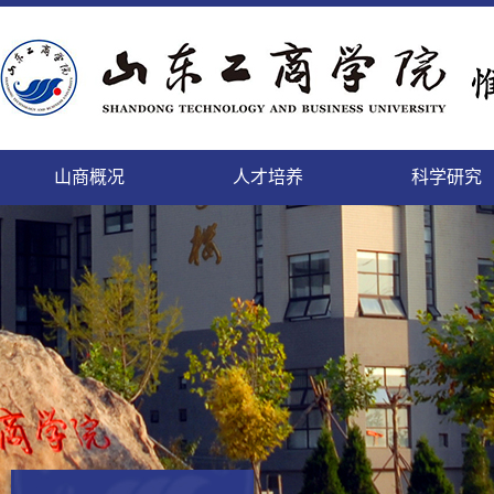
山商概况
人才培养
科学研究
精神文明的校园，培养人才的学园
致天下之治者在人才
科学研究的进展及其日益扩
登高而望远，临海而心阔
缓缓西风来，渐渐东风暖
勤于道义,刚健而日新
面朝大海，静待你来
微笑最具魅力
本科生
本科生
山商
科研
国内
教工
后勤
人事
个性发展的乐园，陶冶情操的花园
师者，教之以事而喻诸德
充的领域将唤起我们的希望
依山傍海的她，美景如画，恰如你的风华
携手赢天下，同创新未来
这日新月异的变化,来自我们对美好的执着
这里有你我最美的梦
细节成就完美
正茂
追求