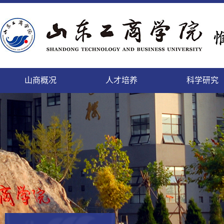
山商概况
人才培养
科学研究
精神文明的校园，培养人才的学园
致天下之治者在人才
科学研究的进展及其日益扩
登高而望远，临海而心阔
缓缓西风来，渐渐东风暖
勤于道义,刚健而日新
面朝大海，静待你来
微笑最具魅力
本科生
本科生
山商
科研
国内
教工
后勤
人事
个性发展的乐园，陶冶情操的花园
师者，教之以事而喻诸德
充的领域将唤起我们的希望
依山傍海的她，美景如画，恰如你的风华
携手赢天下，同创新未来
这日新月异的变化,来自我们对美好的执着
这里有你我最美的梦
细节成就完美
正茂
追求