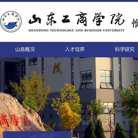
山商概况
人才培养
科学研究
精神文明的校园，培养人才的学园
致天下之治者在人才
科学研究的进展及其日益扩
登高而望远，临海而心阔
缓缓西风来，渐渐东风暖
勤于道义,刚健而日新
面朝大海，静待你来
微笑最具魅力
本科生
本科生
山商
科研
国内
教工
后勤
人事
个性发展的乐园，陶冶情操的花园
师者，教之以事而喻诸德
充的领域将唤起我们的希望
依山傍海的她，美景如画，恰如你的风华
携手赢天下，同创新未来
这日新月异的变化,来自我们对美好的执着
这里有你我最美的梦
细节成就完美
正茂
追求