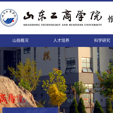
山商概况
人才培养
科学研究
精神文明的校园，培养人才的学园
致天下之治者在人才
科学研究的进展及其日益扩
登高而望远，临海而心阔
缓缓西风来，渐渐东风暖
勤于道义,刚健而日新
面朝大海，静待你来
微笑最具魅力
本科生
本科生
山商
科研
国内
教工
后勤
人事
个性发展的乐园，陶冶情操的花园
师者，教之以事而喻诸德
充的领域将唤起我们的希望
依山傍海的她，美景如画，恰如你的风华
携手赢天下，同创新未来
这日新月异的变化,来自我们对美好的执着
这里有你我最美的梦
细节成就完美
正茂
追求