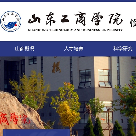
山商概况
人才培养
科学研究
精神文明的校园，培养人才的学园
致天下之治者在人才
科学研究的进展及其日益扩
登高而望远，临海而心阔
缓缓西风来，渐渐东风暖
勤于道义,刚健而日新
面朝大海，静待你来
微笑最具魅力
本科生
本科生
山商
科研
国内
教工
后勤
人事
个性发展的乐园，陶冶情操的花园
师者，教之以事而喻诸德
充的领域将唤起我们的希望
依山傍海的她，美景如画，恰如你的风华
携手赢天下，同创新未来
这日新月异的变化,来自我们对美好的执着
这里有你我最美的梦
细节成就完美
正茂
追求