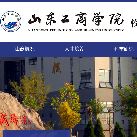
山商概况
人才培养
科学研究
精神文明的校园，培养人才的学园
致天下之治者在人才
科学研究的进展及其日益扩
登高而望远，临海而心阔
缓缓西风来，渐渐东风暖
勤于道义,刚健而日新
面朝大海，静待你来
微笑最具魅力
本科生
本科生
山商
科研
国内
教工
后勤
人事
个性发展的乐园，陶冶情操的花园
师者，教之以事而喻诸德
充的领域将唤起我们的希望
依山傍海的她，美景如画，恰如你的风华
携手赢天下，同创新未来
这日新月异的变化,来自我们对美好的执着
这里有你我最美的梦
细节成就完美
正茂
追求