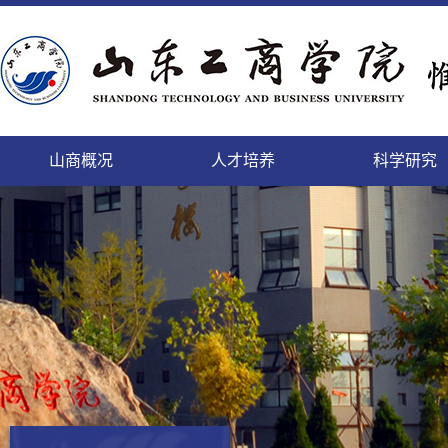
山商概况
人才培养
科学研究
精神文明的校园，培养人才的学园
致天下之治者在人才
科学研究的进展及其日益扩
登高而望远，临海而心阔
缓缓西风来，渐渐东风暖
勤于道义,刚健而日新
面朝大海，静待你来
微笑最具魅力
本科生
本科生
山商
科研
国内
教工
后勤
人事
个性发展的乐园，陶冶情操的花园
师者，教之以事而喻诸德
充的领域将唤起我们的希望
依山傍海的她，美景如画，恰如你的风华
携手赢天下，同创新未来
这日新月异的变化,来自我们对美好的执着
这里有你我最美的梦
细节成就完美
正茂
追求