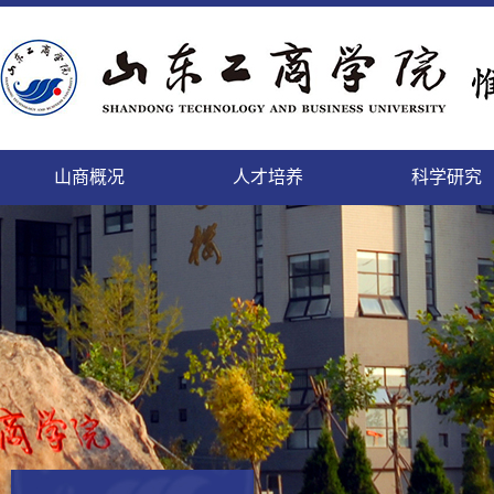
山商概况
人才培养
科学研究
精神文明的校园，培养人才的学园
致天下之治者在人才
科学研究的进展及其日益扩
登高而望远，临海而心阔
缓缓西风来，渐渐东风暖
勤于道义,刚健而日新
面朝大海，静待你来
微笑最具魅力
本科生
本科生
山商
科研
国内
教工
后勤
人事
个性发展的乐园，陶冶情操的花园
师者，教之以事而喻诸德
充的领域将唤起我们的希望
依山傍海的她，美景如画，恰如你的风华
携手赢天下，同创新未来
这日新月异的变化,来自我们对美好的执着
这里有你我最美的梦
细节成就完美
正茂
追求