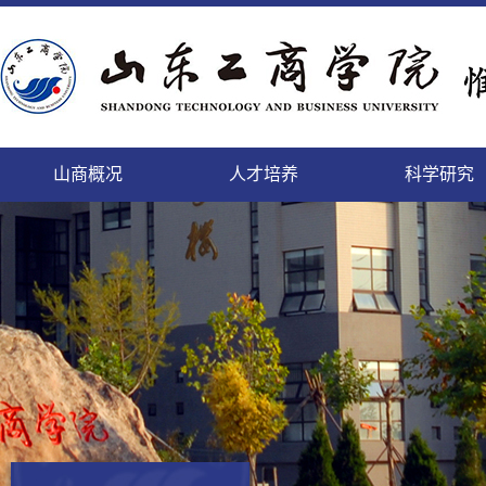
山商概况
人才培养
科学研究
精神文明的校园，培养人才的学园
致天下之治者在人才
科学研究的进展及其日益扩
登高而望远，临海而心阔
缓缓西风来，渐渐东风暖
勤于道义,刚健而日新
面朝大海，静待你来
微笑最具魅力
本科生
本科生
山商
科研
国内
教工
后勤
人事
个性发展的乐园，陶冶情操的花园
师者，教之以事而喻诸德
充的领域将唤起我们的希望
依山傍海的她，美景如画，恰如你的风华
携手赢天下，同创新未来
这日新月异的变化,来自我们对美好的执着
这里有你我最美的梦
细节成就完美
正茂
追求