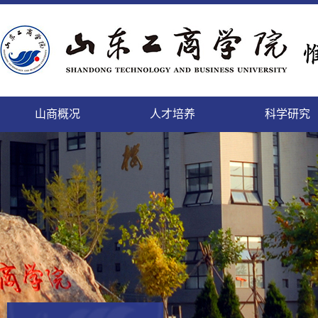
山商概况
人才培养
科学研究
精神文明的校园，培养人才的学园
致天下之治者在人才
科学研究的进展及其日益扩
登高而望远，临海而心阔
缓缓西风来，渐渐东风暖
勤于道义,刚健而日新
面朝大海，静待你来
微笑最具魅力
本科生
本科生
山商
科研
国内
教工
后勤
人事
个性发展的乐园，陶冶情操的花园
师者，教之以事而喻诸德
充的领域将唤起我们的希望
依山傍海的她，美景如画，恰如你的风华
携手赢天下，同创新未来
这日新月异的变化,来自我们对美好的执着
这里有你我最美的梦
细节成就完美
正茂
追求